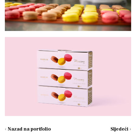
‹
Nazad na portfolio
Sljedeći
›