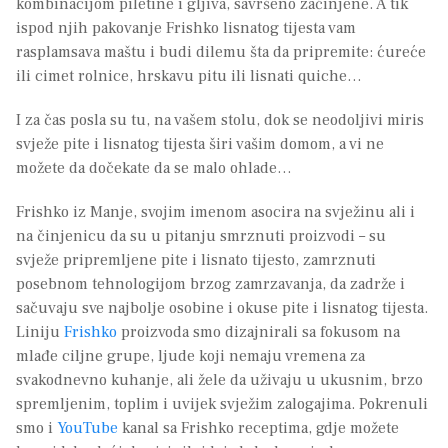
kombinacijom piletine i gljiva, savršeno začinjene. A tik
ispod njih pakovanje Frishko lisnatog tijesta vam
rasplamsava maštu i budi dilemu šta da pripremite: ćureće
ili cimet rolnice, hrskavu pitu ili lisnati quiche…
I za čas posla su tu, na vašem stolu, dok se neodoljivi miris
svježe pite i lisnatog tijesta širi vašim domom, a vi ne
možete da dočekate da se malo ohlade…
Frishko iz Manje, svojim imenom asocira na svježinu ali i
na činjenicu da su u pitanju smrznuti proizvodi – su
svježe pripremljene pite i lisnato tijesto, zamrznuti
posebnom tehnologijom brzog zamrzavanja, da zadrže i
sačuvaju sve najbolje osobine i okuse pite i lisnatog tijesta.
Liniju
Frishko
proizvoda smo dizajnirali sa fokusom na
mlađe ciljne grupe, ljude koji nemaju vremena za
svakodnevno kuhanje, ali žele da uživaju u ukusnim, brzo
spremljenim, toplim i uvijek svježim zalogajima. Pokrenuli
smo i
YouTube
kanal sa Frishko receptima, gdje možete